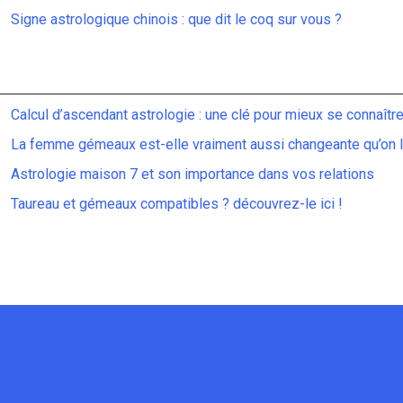
Signe astrologique chinois : que dit le coq sur vous ?
Calcul d’ascendant astrologie : une clé pour mieux se connaîtr
La femme gémeaux est-elle vraiment aussi changeante qu’on le
Astrologie maison 7 et son importance dans vos relations
Taureau et gémeaux compatibles ? découvrez-le ici !