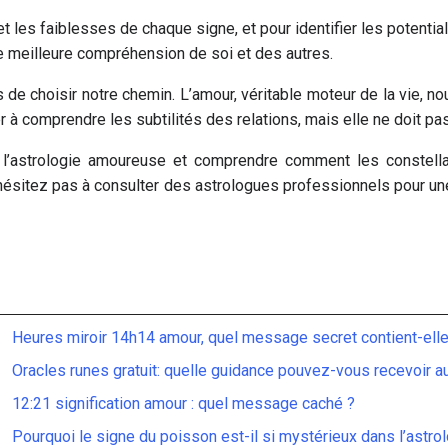
t les faiblesses de chaque signe, et pour identifier les potential
e meilleure compréhension de soi et des autres.
de choisir notre chemin. L’amour, véritable moteur de la vie, nou
er à comprendre les subtilités des relations, mais elle ne doit p
e l’astrologie amoureuse et comprendre comment les constel
N’hésitez pas à consulter des astrologues professionnels pour u
Heures miroir 14h14 amour, quel message secret contient-ell
Oracles runes gratuit: quelle guidance pouvez-vous recevoir au
12:21 signification amour : quel message caché ?
Pourquoi le signe du poisson est-il si mystérieux dans l’astro