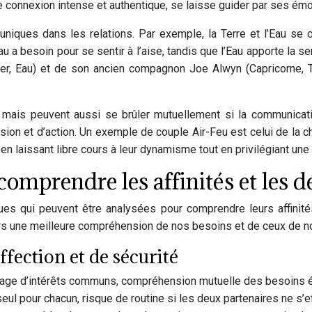
 connexion intense et authentique, se laisse guider par ses émot
iques dans les relations. Par exemple, la Terre et l’Eau se com
u a besoin pour se sentir à l’aise, tandis que l’Eau apporte la s
cer, Eau) et de son ancien compagnon Joe Alwyn (Capricorne, Te
e, mais peuvent aussi se brûler mutuellement si la communicat
ssion et d’action. Un exemple de couple Air-Feu est celui de la
on en laissant libre cours à leur dynamisme tout en privilégiant u
comprendre les affinités et les d
 qui peuvent être analysées pour comprendre leurs affinités e
s une meilleure compréhension de nos besoins et de ceux de not
ffection et de sécurité
 partage d’intérêts communs, compréhension mutuelle des besoins 
eul pour chacun, risque de routine si les deux partenaires ne s’e